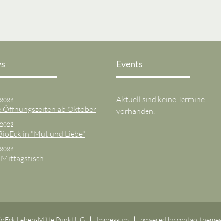
s
Events
Aktuell sind keine Termine
.2022
 Öffnungszeiten ab Oktober
vorhanden.
.2022
BioEck in "Mut und Liebe"
.2022
 Mittagstisch
ioEck LebensMittelPunkt UG
Impressum
powered by
contao-themes