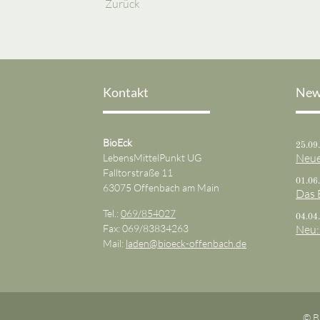
Zurück
Kontakt
New
BioEck
25.09
Neue
LebensMittelPunkt UG
Falltorstraße 11
01.06
63075 Offenbach am Main
Das 
Tel.:
069/854027
04.04
Fax: 069/83834263
Neu:
Mail:
laden@bioeck-offenbach.de
© B